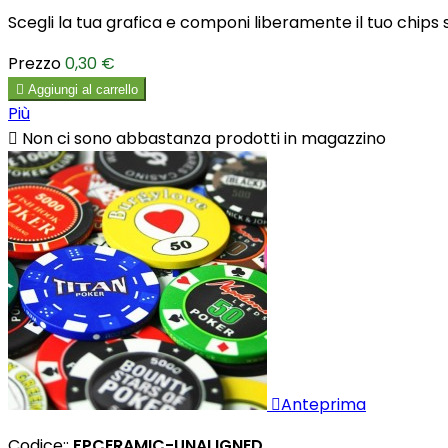
Scegli la tua grafica e componi liberamente il tuo chips 
Prezzo
0,30 €

Aggiungi al carrello
Più

Non ci sono abbastanza prodotti in magazzino

Anteprima
Codice::
FPCERAMIC-UNALIGNED