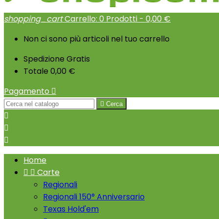
shopping_cart
Carrello:
0
Prodotti - 0,00 €
Non ci sono più articoli nel tuo carrello
Spedizione
Gratis
Totale
0,00 €
Pagamento


Cerca



Home


Carte
Regionali
Regionali 150° Anniversario
Texas Hold'em