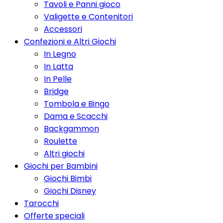
Tavoli e Panni gioco
Valigette e Contenitori
Accessori
Confezioni e Altri Giochi
In Legno
In Latta
In Pelle
Bridge
Tombola e Bingo
Dama e Scacchi
Backgammon
Roulette
Altri giochi
Giochi per Bambini
Giochi Bimbi
Giochi Disney
Tarocchi
Offerte speciali