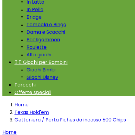
In Latta
In Pelle
Bridge
Tombola e Bingo
Dama e Scacchi
Backgammon
Roulette
Altri giochi


Giochi per Bambini
Giochi Bimbi
Giochi Disney
Tarocchi
Offerte speciali
Home
Texas Hold'em
Gettoniera / Porta Fiches da incasso 500 Chips
Home