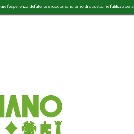
orare l'esperienza del'utente e raccomandiamo di accettarne l'utilizzo per s