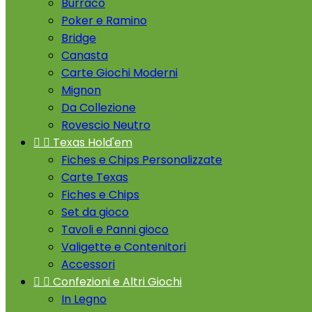
Burraco
Poker e Ramino
Bridge
Canasta
Carte Giochi Moderni
Mignon
Da Collezione
Rovescio Neutro


Texas Hold'em
Fiches e Chips Personalizzate
Carte Texas
Fiches e Chips
Set da gioco
Tavoli e Panni gioco
Valigette e Contenitori
Accessori


Confezioni e Altri Giochi
In Legno