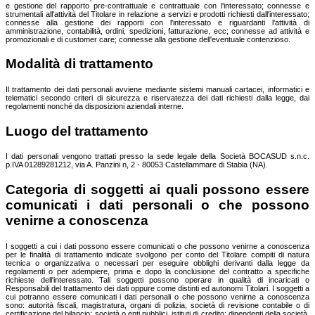
e gestione del rapporto pre-contrattuale e contrattuale con l'interessato; connesse e
strumentali all'attività del Titolare in relazione a servizi e prodotti richiesti dall'interessato;
connesse alla gestione dei rapporti con l'interessato e riguardanti l'attività di
amministrazione, contabilità, ordini, spedizioni, fatturazione, ecc; connesse ad attività e
promozionali e di customer care; connesse alla gestione dell'eventuale contenzioso.
Modalità di trattamento
Il trattamento dei dati personali avviene mediante sistemi manuali cartacei, informatici e
telematici secondo criteri di sicurezza e riservatezza dei dati richiesti dalla legge, dai
regolamenti nonché da disposizioni aziendali interne.
Luogo del trattamento
I dati personali vengono trattati presso la sede legale della Società BOCASUD s.n.c.
p.IVA 01289281212, via A. Panzini n, 2 - 80053 Castellammare di Stabia (NA).
Categoria di soggetti ai quali possono essere
comunicati i dati personali o che possono
venirne a conoscenza
I soggetti a cui i dati possono essere comunicati o che possono venirne a conoscenza
per le finalità di trattamento indicate svolgono per conto del Titolare compiti di natura
tecnica o organizzativa o necessari per eseguire obblighi derivanti dalla legge da
regolamenti o per adempiere, prima e dopo la conclusione del contratto a specifiche
richieste dell'interessato. Tali soggetti possono operare in qualità di incaricati o
Responsabili del trattamento dei dati oppure come distinti ed autonomi Titolari. I soggetti a
cui potranno essere comunicati i dati personali o che possono venirne a conoscenza
sono: autorità fiscali, magistratura, organi di polizia, società di revisione contabile o di
certificazione del bilancio; società o enti pubblici, istituti di credito; dipendenti della società,