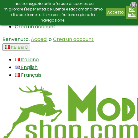
Il nostro negozio online fa uso di cookies per
Contatto
E-mail:
info@modianoshop.com
migliorare l'esperienza del'utente e raccomandiamo
Piú
Accetto
di accettarne l'utilizzo per sfruttare a pieno la
info
Accedi
navigazione.
Crea un account
Benvenuto,
Accedi
o
Crea un account
Italiano

Italiano
English
Français