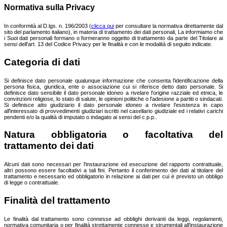
Normativa sulla Privacy
In conformità al D.lgs. n. 196/2003 (
clicca qui
per consultare la normativa direttamente dal
sito del parlamento italiano), in materia di trattamento dei dati personali, La informiamo che
i Suoi dati personali formano o formeranno oggetto di trattamento da parte del Titolare ai
sensi dell'art. 13 del Codice Privacy per le finalità e con le modalità di seguito indicate.
Categoria di dati
Si definisce dato personale qualunque informazione che consenta l'identificazione della
persona fisica, giuridica, ente o associazione cui si riferisce detto dato personale. Si
definisce dato sensibile il dato personale idoneo a rivelare l'origine razziale ed etnica, le
convinzioni religiose, lo stato di salute, le opinioni politiche o l'adesione a partiti o sindacati.
Si definisce atto giudiziario il dato personale idoneo a rivelare l'esistenza in capo
all'interessato di provvedimenti giudiziari iscritti nel casellario giudiziale ed i relativi carichi
pendenti e/o la qualità di imputato o indagato ai sensi del c.p.p..
Natura obbligatoria o facoltativa del
trattamento dei dati
Alcuni dati sono necessari per l'instaurazione ed esecuzione del rapporto contrattuale,
altri possono essere facoltativi a tali fini. Pertanto il conferimento dei dati al titolare del
trattamento e necessario ed obbligatorio in relazione ai dati per cui è previsto un obbligo
di legge o contrattuale.
Finalità del trattamento
Le finalità dal trattamento sono connesse ad obblighi derivanti da leggi, regolamenti,
normativa comunitaria o per finalità strettamente connesse e strumentali all'instaurazione