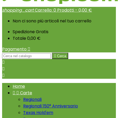
shopping_cart
Carrello:
0
Prodotti - 0,00 €
Non ci sono più articoli nel tuo carrello
Spedizione
Gratis
Totale
0,00 €
Pagamento


Cerca



Home


Carte
Regionali
Regionali 150° Anniversario
Texas Hold'em