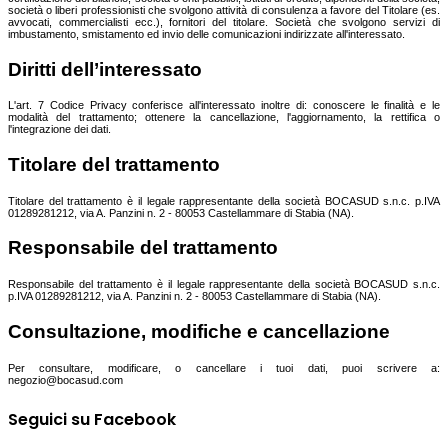
società o liberi professionisti che svolgono attività di consulenza a favore del Titolare (es.
avvocati, commercialisti ecc.), fornitori del titolare. Società che svolgono servizi di
imbustamento, smistamento ed invio delle comunicazioni indirizzate all'interessato.
Diritti dell’interessato
L'art. 7 Codice Privacy conferisce all'interessato inoltre di: conoscere le finalità e le
modalità del trattamento; ottenere la cancellazione, l'aggiornamento, la rettifica o
l'integrazione dei dati.
Titolare del trattamento
Titolare del trattamento è il legale rappresentante della società
BOCASUD s.n.c. p
.IVA
01289281212, via A. Panzini n. 2 - 80053 Castellammare di Stabia (NA)
.
Responsabile del trattamento
Responsabile del trattamento è
il legale rappresentante della società
BOCASUD s.n.c.
p
.IVA 01289281212, via A. Panzini n. 2 - 80053 Castellammare di Stabia (NA)
.
Consultazione, modifiche e cancellazione
Per consultare, modificare, o cancellare i tuoi dati, puoi scrivere a:
negozio@bocasud.com
Seguici su Facebook