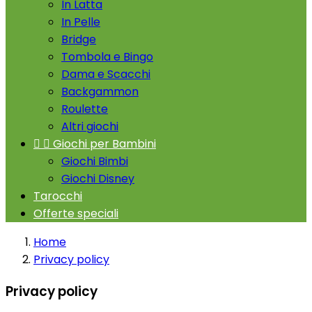
In Latta
In Pelle
Bridge
Tombola e Bingo
Dama e Scacchi
Backgammon
Roulette
Altri giochi


Giochi per Bambini
Giochi Bimbi
Giochi Disney
Tarocchi
Offerte speciali
Home
Privacy policy
Privacy policy