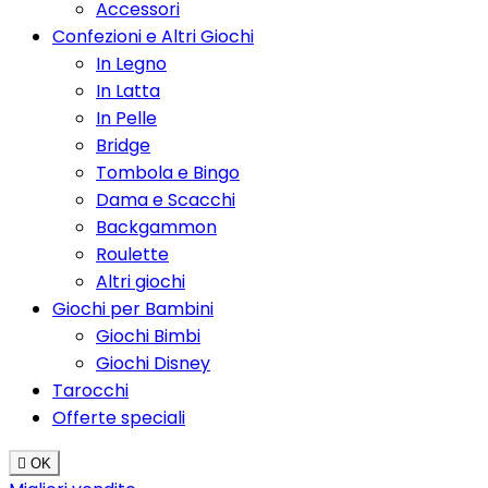
Accessori
Confezioni e Altri Giochi
In Legno
In Latta
In Pelle
Bridge
Tombola e Bingo
Dama e Scacchi
Backgammon
Roulette
Altri giochi
Giochi per Bambini
Giochi Bimbi
Giochi Disney
Tarocchi
Offerte speciali

OK