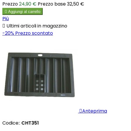
Prezzo
24,90 €
Prezzo base
32,50 €

Aggiungi al carrello
Più

Ultimi articoli in magazzino
-20%
Prezzo scontato

Anteprima
Codice::
CHT351