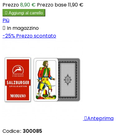
Prezzo
8,90 €
Prezzo base
11,90 €

Aggiungi al carrello
Più

In magazzino
-25%
Prezzo scontato

Anteprima
Codice::
300085