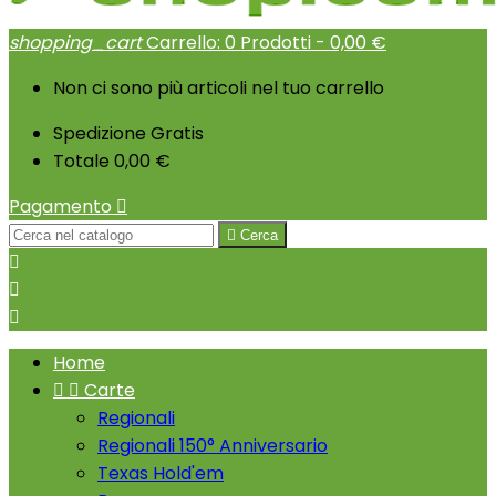
shopping_cart
Carrello:
0
Prodotti - 0,00 €
Non ci sono più articoli nel tuo carrello
Spedizione
Gratis
Totale
0,00 €
Pagamento


Cerca



Home


Carte
Regionali
Regionali 150° Anniversario
Texas Hold'em