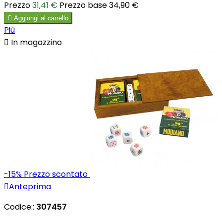
Prezzo
31,41 €
Prezzo base
34,90 €

Aggiungi al carrello
Più

In magazzino
-15%
Prezzo scontato

Anteprima
Codice::
307457