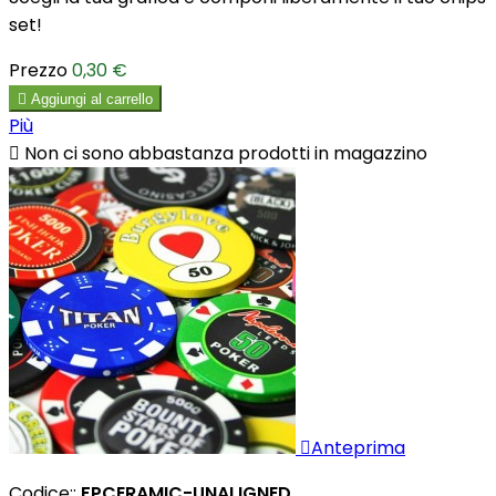
set!
Prezzo
0,30 €

Aggiungi al carrello
Più

Non ci sono abbastanza prodotti in magazzino

Anteprima
Codice::
FPCERAMIC-UNALIGNED