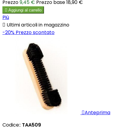
Prezzo
9,45 €
Prezzo base
18,90 €

Aggiungi al carrello
Più

Ultimi articoli in magazzino
-20%
Prezzo scontato

Anteprima
Codice::
TAA509