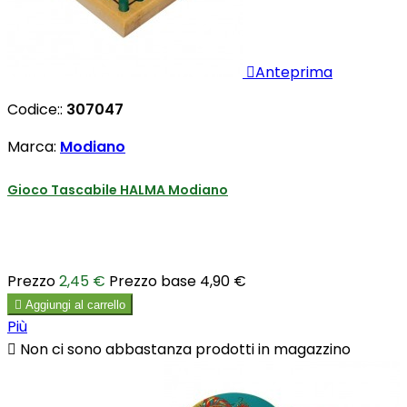

Anteprima
Codice::
307047
Marca:
Modiano
Gioco Tascabile HALMA Modiano
Prezzo
2,45 €
Prezzo base
4,90 €

Aggiungi al carrello
Più

Non ci sono abbastanza prodotti in magazzino