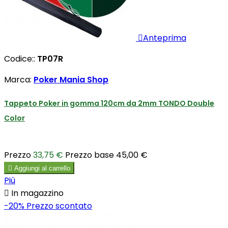

Anteprima
Codice::
TP07R
Marca:
Poker Mania Shop
Tappeto Poker in gomma 120cm da 2mm TONDO Double
Color
Prezzo
33,75 €
Prezzo base
45,00 €

Aggiungi al carrello
Più

In magazzino
-20%
Prezzo scontato