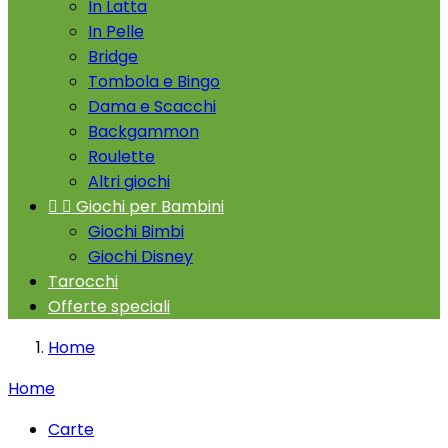
In Latta
In Pelle
Bridge
Tombola e Bingo
Dama e Scacchi
Backgammon
Roulette
Altri giochi


Giochi per Bambini
Giochi Bimbi
Giochi Disney
Tarocchi
Offerte speciali
Home
Home
Carte