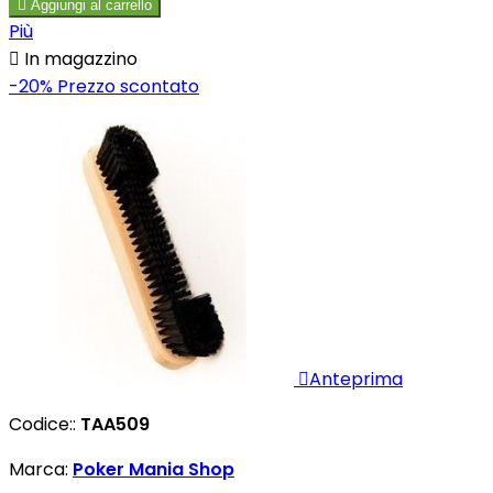

Aggiungi al carrello
Più

In magazzino
-20%
Prezzo scontato

Anteprima
Codice::
TAA509
Marca:
Poker Mania Shop