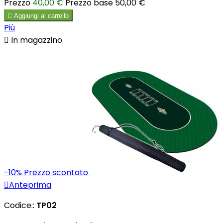
Prezzo
40,00 €
Prezzo base
50,00 €

Aggiungi al carrello
Più

In magazzino
-10%
Prezzo scontato

Anteprima
Codice::
TP02