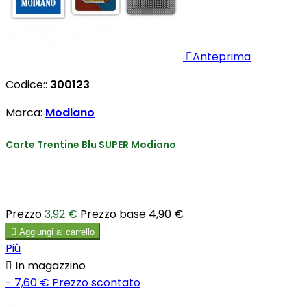

Anteprima
Codice::
300123
Marca:
Modiano
Carte Trentine Blu SUPER Modiano
Prezzo
3,92 €
Prezzo base
4,90 €

Aggiungi al carrello
Più

In magazzino
- 7,60 €
Prezzo scontato