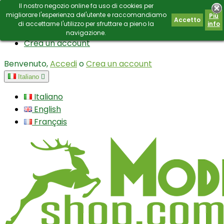
Il nostro negozio online fa uso di cookies per
Contatto
E-mail:
info@modianoshop.com
migliorare l'esperienza del'utente e raccomandiamo
Piú
Accetto
di accettarne l'utilizzo per sfruttare a pieno la
info
Accedi
navigazione.
Crea un account
Benvenuto,
Accedi
o
Crea un account
Italiano

Italiano
English
Français