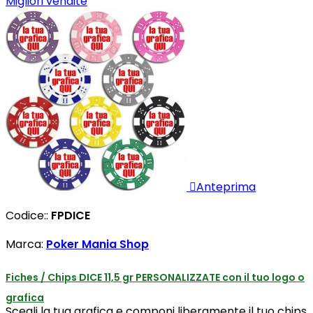
Migliori vendite

Anteprima
Codice::
FPDICE
Marca:
Poker Mania Shop
Fiches / Chips DICE 11,5 gr PERSONALIZZATE con il tuo logo o
grafica
Scegli la tua grafica e componi liberamente il tuo chips