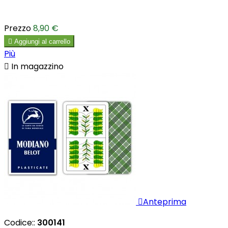
Prezzo
8,90 €

Aggiungi al carrello
Più

In magazzino

Anteprima
Codice::
300141