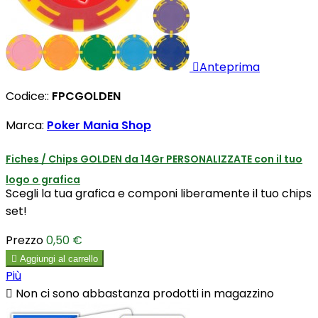

Anteprima
Codice::
FPCGOLDEN
Marca:
Poker Mania Shop
Fiches / Chips GOLDEN da 14Gr PERSONALIZZATE con il tuo
logo o grafica
Scegli la tua grafica e componi liberamente il tuo chips
set!
Prezzo
0,50 €

Aggiungi al carrello
Più

Non ci sono abbastanza prodotti in magazzino