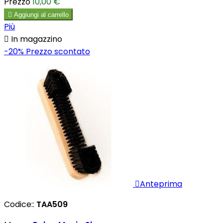
Prezzo
10,00 €

Aggiungi al carrello
Più

In magazzino
-20%
Prezzo scontato

Anteprima
Codice::
TAA509