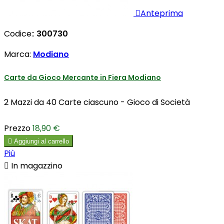

Anteprima
Codice::
300730
Marca:
Modiano
Carte da Gioco Mercante in Fiera Modiano
2 Mazzi da 40 Carte ciascuno - Gioco di Società
Prezzo
18,90 €

Aggiungi al carrello
Più

In magazzino