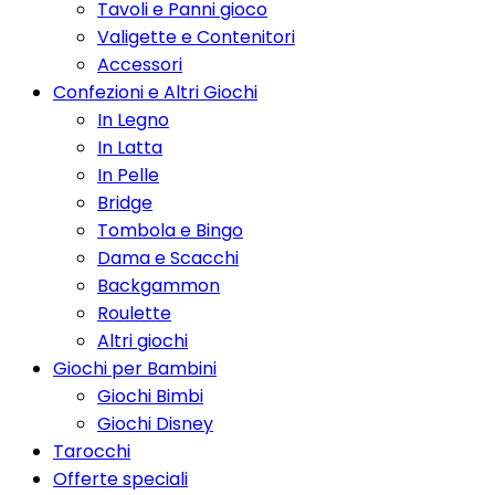
Tavoli e Panni gioco
Valigette e Contenitori
Accessori
Confezioni e Altri Giochi
In Legno
In Latta
In Pelle
Bridge
Tombola e Bingo
Dama e Scacchi
Backgammon
Roulette
Altri giochi
Giochi per Bambini
Giochi Bimbi
Giochi Disney
Tarocchi
Offerte speciali