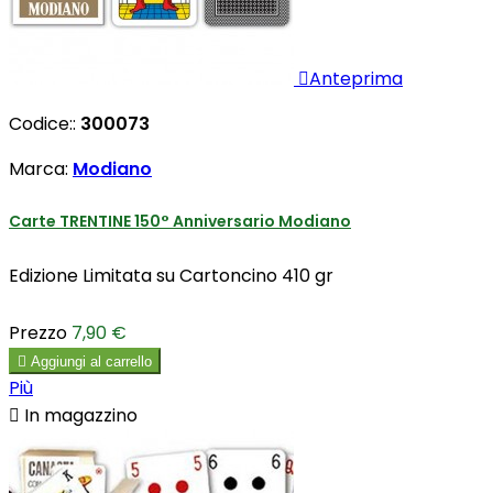

Anteprima
Codice::
300073
Marca:
Modiano
Carte TRENTINE 150° Anniversario Modiano
Edizione Limitata su Cartoncino 410 gr
Prezzo
7,90 €

Aggiungi al carrello
Più

In magazzino