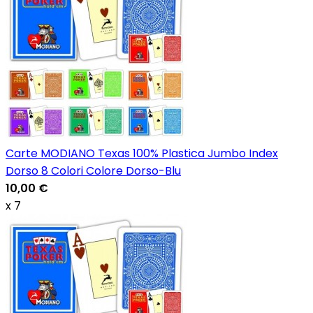
Carte MODIANO Texas 100% Plastica Jumbo Index
Dorso 8 Colori Colore Dorso-Blu
10,00 €
x 7