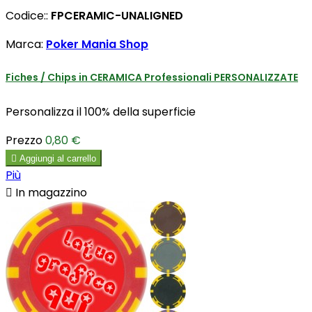
Codice::
FPCERAMIC-UNALIGNED
Marca:
Poker Mania Shop
Fiches / Chips in CERAMICA Professionali PERSONALIZZATE
Personalizza il 100% della superficie
Prezzo
0,80 €

Aggiungi al carrello
Più

In magazzino