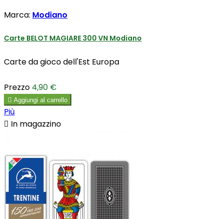
Marca:
Modiano
Carte BELOT MAGIARE 300 VN Modiano
Carte da gioco dell'Est Europa
Prezzo
4,90 €

Aggiungi al carrello
Più

In magazzino