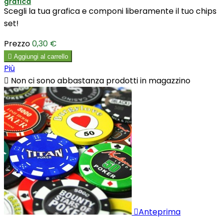
grafica
Scegli la tua grafica e componi liberamente il tuo chips
set!
Prezzo
0,30 €

Aggiungi al carrello
Più

Non ci sono abbastanza prodotti in magazzino

Anteprima