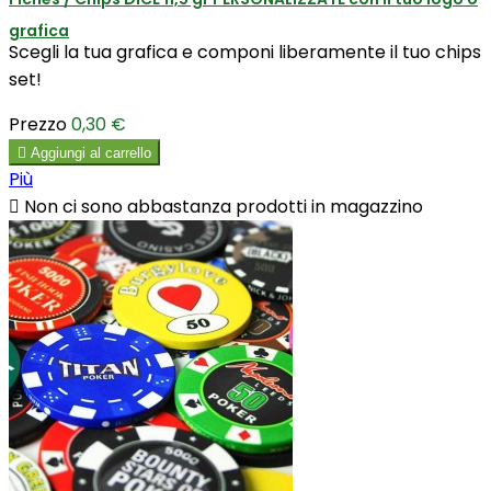
grafica
Scegli la tua grafica e componi liberamente il tuo chips
set!
Prezzo
0,30 €

Aggiungi al carrello
Più

Non ci sono abbastanza prodotti in magazzino