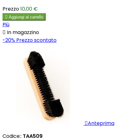
Prezzo
10,00 €

Aggiungi al carrello
Più

In magazzino
-20%
Prezzo scontato

Anteprima
Codice::
TAA509