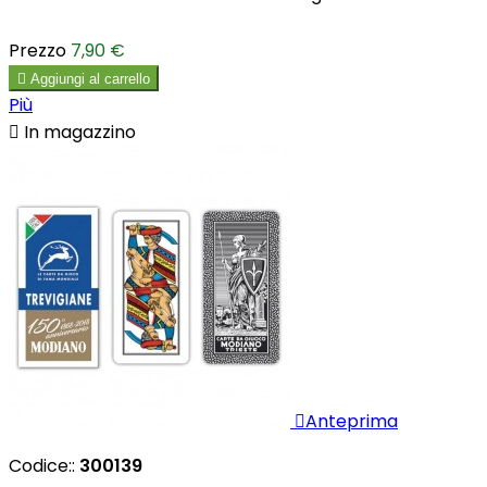
Prezzo
7,90 €

Aggiungi al carrello
Più

In magazzino

Anteprima
Codice::
300139