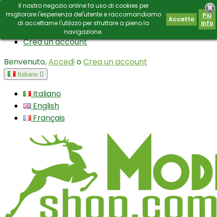
Il nostro negozio online fa uso di cookies per
Contatto
E-mail:
info@modianoshop.com
migliorare l'esperienza del'utente e raccomandiamo
Piú
Accetto
di accettarne l'utilizzo per sfruttare a pieno la
info
Accedi
navigazione.
Crea un account
Benvenuto,
Accedi
o
Crea un account
Italiano

Italiano
English
Français