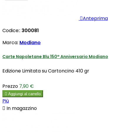

Anteprima
Codice::
300081
Marca:
Modiano
Carte Napoletane Blu 150° Anniversario Modiano
Edizione Limitata su Cartoncino 410 gr
Prezzo
7,90 €

Aggiungi al carrello
Più

In magazzino