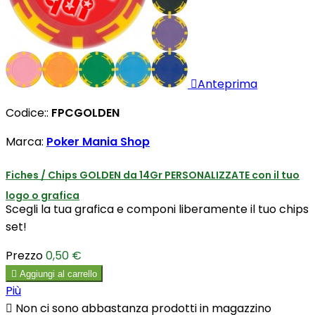

Anteprima
Codice::
FPCGOLDEN
Marca:
Poker Mania Shop
Fiches / Chips GOLDEN da 14Gr PERSONALIZZATE con il tuo
logo o grafica
Scegli la tua grafica e componi liberamente il tuo chips
set!
Prezzo
0,50 €

Aggiungi al carrello
Più

Non ci sono abbastanza prodotti in magazzino