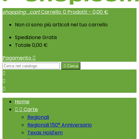
shopping_cart
Carrello:
0
Prodotti - 0,00 €
Non ci sono più articoli nel tuo carrello
Spedizione
Gratis
Totale
0,00 €
Pagamento


Cerca



Home


Carte
Regionali
Regionali 150° Anniversario
Texas Hold'em