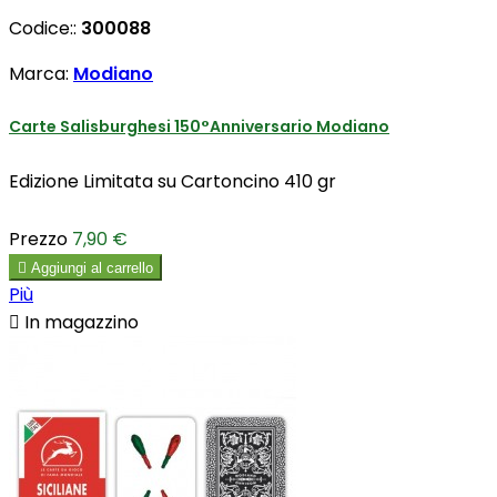
Codice::
300088
Marca:
Modiano
Carte Salisburghesi 150°Anniversario Modiano
Edizione Limitata su Cartoncino 410 gr
Prezzo
7,90 €

Aggiungi al carrello
Più

In magazzino