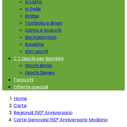
In Latta
In Pelle
Bridge
Tombola e Bingo
Dama e Scacchi
Backgammon
Roulette
Altri giochi


Giochi per Bambini
Giochi Bimbi
Giochi Disney
Tarocchi
Offerte speciali
Home
Carte
Regionali 150° Anniversario
Carte Genovesi 150° Anniversario Modiano