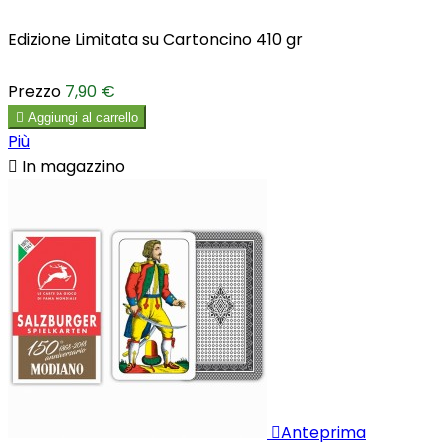
Edizione Limitata su Cartoncino 410 gr
Prezzo
7,90 €

Aggiungi al carrello
Più

In magazzino

Anteprima