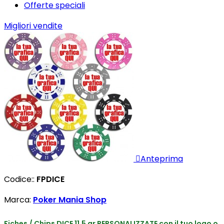
Offerte speciali
Migliori vendite

Anteprima
Codice::
FPDICE
Marca:
Poker Mania Shop
Fiches / Chips DICE 11,5 gr PERSONALIZZATE con il tuo logo o