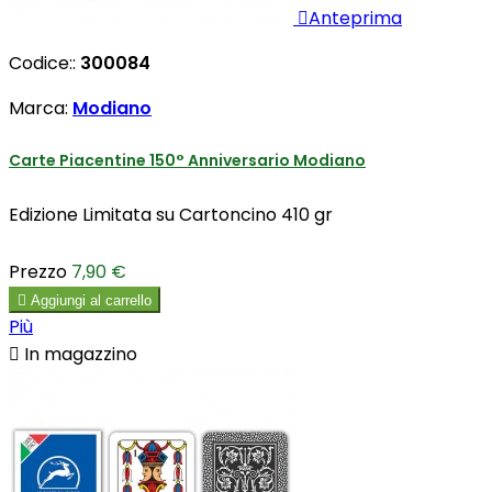

Anteprima
Codice::
300084
Marca:
Modiano
Carte Piacentine 150° Anniversario Modiano
Edizione Limitata su Cartoncino 410 gr
Prezzo
7,90 €

Aggiungi al carrello
Più

In magazzino