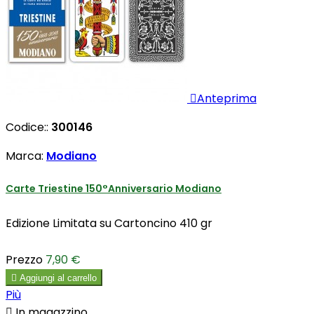

Anteprima
Codice::
300146
Marca:
Modiano
Carte Triestine 150°Anniversario Modiano
Edizione Limitata su Cartoncino 410 gr
Prezzo
7,90 €

Aggiungi al carrello
Più

In magazzino