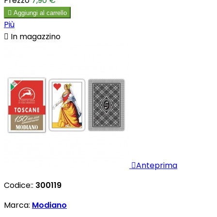
Prezzo
7,90 €

Aggiungi al carrello
Più

In magazzino

Anteprima
Codice::
300119
Marca:
Modiano