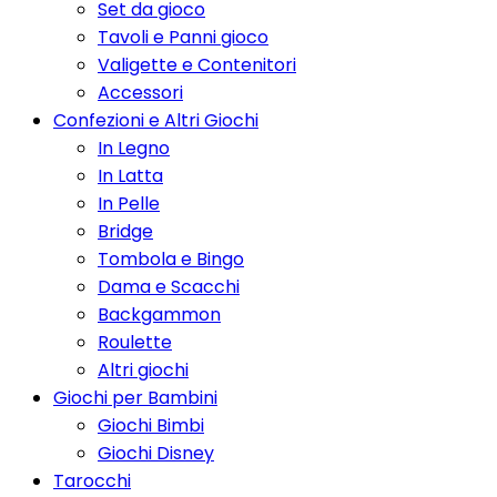
Set da gioco
Tavoli e Panni gioco
Valigette e Contenitori
Accessori
Confezioni e Altri Giochi
In Legno
In Latta
In Pelle
Bridge
Tombola e Bingo
Dama e Scacchi
Backgammon
Roulette
Altri giochi
Giochi per Bambini
Giochi Bimbi
Giochi Disney
Tarocchi