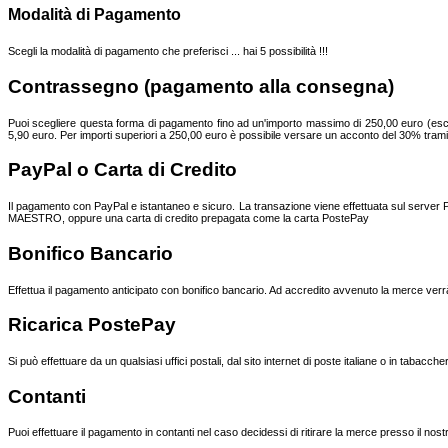
Modalità di Pagamento
Scegli la modalità di pagamento che preferisci ... hai 5 possibilità !!!
Contrassegno (pagamento alla consegna)
Puoi scegliere questa forma di pagamento fino ad un'importo massimo di 250,00 euro (esclus
5,90 euro. Per importi superiori a 250,00 euro è possibile versare un acconto del 30% trami
PayPal o Carta di Credito
Il pagamento con PayPal e istantaneo e sicuro. La transazione viene effettuata sul server 
MAESTRO, oppure una carta di credito prepagata come la carta PostePay
Bonifico Bancario
Effettua il pagamento anticipato con bonifico bancario. Ad accredito avvenuto la merce verrà s
Ricarica PostePay
Si può effettuare da un qualsiasi uffici postali, dal sito internet di poste italiane o in tabacc
Contanti
Puoi effettuare il pagamento in contanti nel caso decidessi di ritirare la merce presso il nos