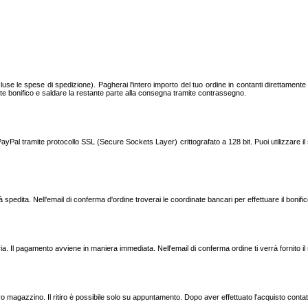
e le spese di spedizione). Pagherai l'intero importo del tuo ordine in contanti direttament
te bonifico e saldare la restante parte alla consegna tramite contrassegno.
PayPal tramite protocollo SSL (Secure Sockets Layer) crittografato a 128 bit. Puoi utilizzare
pedita. Nell'email di conferma d'ordine troverai le coordinate bancari per effettuare il bonific
heria. Il pagamento avviene in maniera immediata. Nell'email di conferma ordine ti verrà fornito il
tro magazzino. Il ritiro è possibile solo su appuntamento. Dopo aver effettuato l'acquisto contat