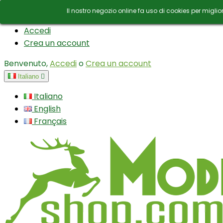
Contatto
E-mail:
info@modianoshop.com
Il nostro negozio online fa uso di cookies per migli
Accedi
Crea un account
Benvenuto,
Accedi
o
Crea un account
Italiano

Italiano
English
Français