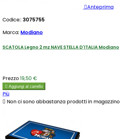

Anteprima
Codice::
3075755
Marca:
Modiano
SCATOLA Legno 2 mz NAVE STELLA D'ITALIA Modiano
Prezzo
19,50 €

Aggiungi al carrello
Più

Non ci sono abbastanza prodotti in magazzino