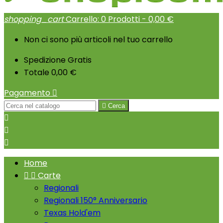
shopping_cart
Carrello:
0
Prodotti - 0,00 €
Non ci sono più articoli nel tuo carrello
Spedizione
Gratis
Totale
0,00 €
Pagamento


Cerca



Home


Carte
Regionali
Regionali 150° Anniversario
Texas Hold'em