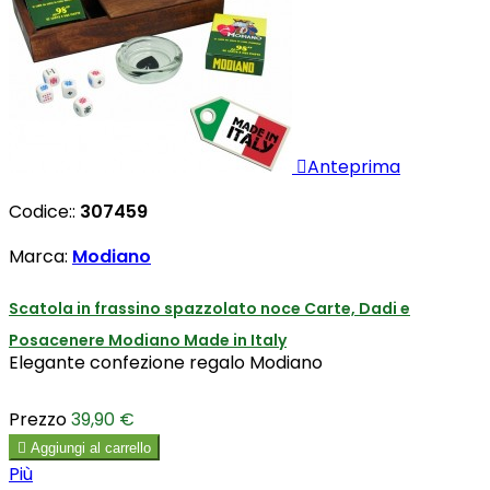

Anteprima
Codice::
307459
Marca:
Modiano
Scatola in frassino spazzolato noce Carte, Dadi e
Posacenere Modiano Made in Italy
Elegante confezione regalo Modiano
Prezzo
39,90 €

Aggiungi al carrello
Più