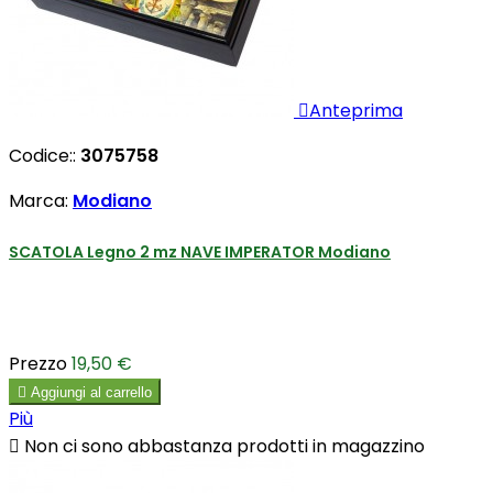

Anteprima
Codice::
3075758
Marca:
Modiano
SCATOLA Legno 2 mz NAVE IMPERATOR Modiano
Prezzo
19,50 €

Aggiungi al carrello
Più

Non ci sono abbastanza prodotti in magazzino