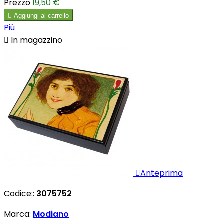
Prezzo
19,50 €

Aggiungi al carrello
Più

In magazzino

Anteprima
Codice::
3075752
Marca:
Modiano