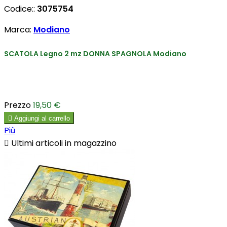
Codice::
3075754
Marca:
Modiano
SCATOLA Legno 2 mz DONNA SPAGNOLA Modiano
Prezzo
19,50 €

Aggiungi al carrello
Più

Ultimi articoli in magazzino