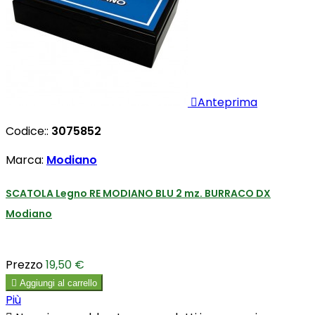

Anteprima
Codice::
3075852
Marca:
Modiano
SCATOLA Legno RE MODIANO BLU 2 mz. BURRACO DX
Modiano
Prezzo
19,50 €

Aggiungi al carrello
Più