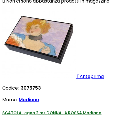

Non ci sono abbastanza prodotti in magazzino

Anteprima
Codice::
3075753
Marca:
Modiano
SCATOLA Legno 2 mz DONNA LA ROSSA Modiano