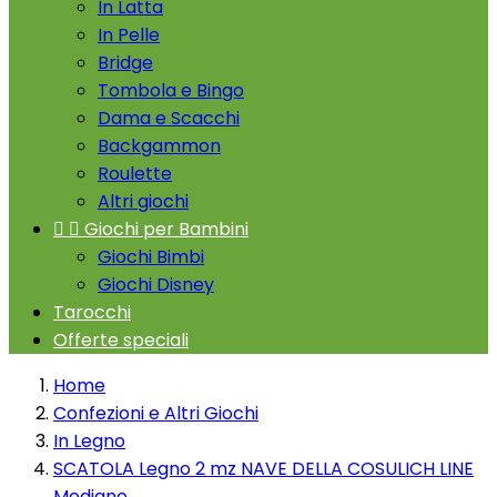
In Latta
In Pelle
Bridge
Tombola e Bingo
Dama e Scacchi
Backgammon
Roulette
Altri giochi


Giochi per Bambini
Giochi Bimbi
Giochi Disney
Tarocchi
Offerte speciali
Home
Confezioni e Altri Giochi
In Legno
SCATOLA Legno 2 mz NAVE DELLA COSULICH LINE
Modiano