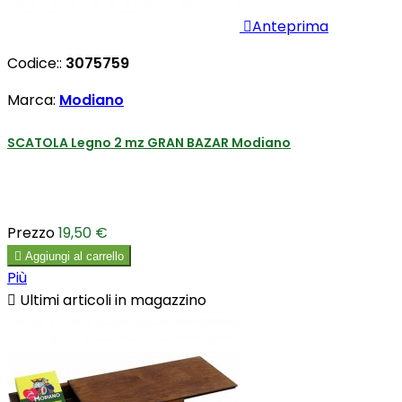

Anteprima
Codice::
3075759
Marca:
Modiano
SCATOLA Legno 2 mz GRAN BAZAR Modiano
Prezzo
19,50 €

Aggiungi al carrello
Più

Ultimi articoli in magazzino