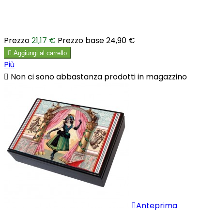
Prezzo
21,17 €
Prezzo base
24,90 €

Aggiungi al carrello
Più

Non ci sono abbastanza prodotti in magazzino

Anteprima