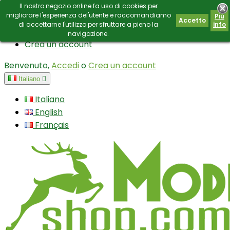
Il nostro negozio online fa uso di cookies per
Contatto
E-mail:
info@modianoshop.com
migliorare l'esperienza del'utente e raccomandiamo
Piú
Accetto
di accettarne l'utilizzo per sfruttare a pieno la
info
Accedi
navigazione.
Crea un account
Benvenuto,
Accedi
o
Crea un account
Italiano

Italiano
English
Français