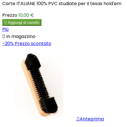
Carte ITALIANE 100% PVC studiate per il texas hold'em
Prezzo
10,00 €

Aggiungi al carrello
Più

In magazzino
-20%
Prezzo scontato

Anteprima