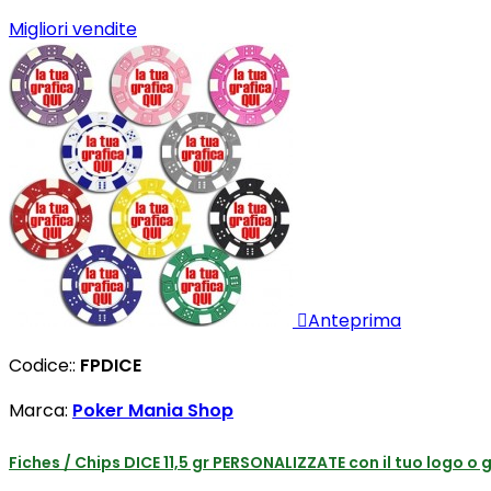
Migliori vendite

Anteprima
Codice::
FPDICE
Marca:
Poker Mania Shop
Fiches / Chips DICE 11,5 gr PERSONALIZZATE con il tuo logo o 