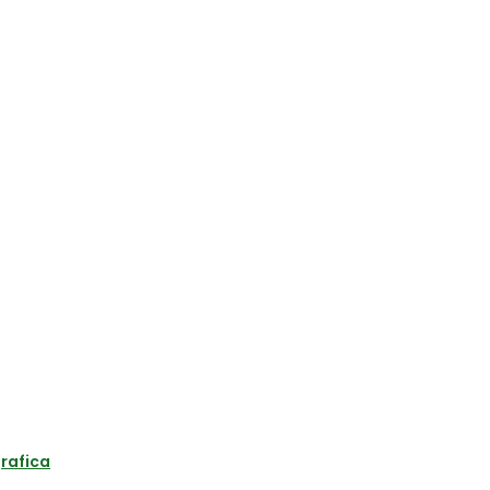
grafica