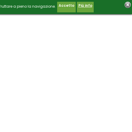
Accetto
Piú info
fruttare a pieno la navigazione.