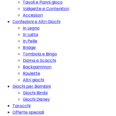
Tavoli e Panni gioco
Valigette e Contenitori
Accessori
Confezioni e Altri Giochi
In Legno
In Latta
In Pelle
Bridge
Tombola e Bingo
Dama e Scacchi
Backgammon
Roulette
Altri giochi
Giochi per Bambini
Giochi Bimbi
Giochi Disney
Tarocchi
Offerte speciali