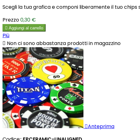
Scegli la tua grafica e componi liberamente il tuo chips 
Prezzo
0,30 €

Aggiungi al carrello
Più

Non ci sono abbastanza prodotti in magazzino

Anteprima
Codice::
FPCERAMIC-UNALIGNED