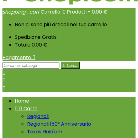
shopping_cart
Carrello:
0
Prodotti - 0,00 €
Non ci sono più articoli nel tuo carrello
Spedizione
Gratis
Totale
0,00 €
Pagamento


Cerca



Home


Carte
Regionali
Regionali 150° Anniversario
Texas Hold'em