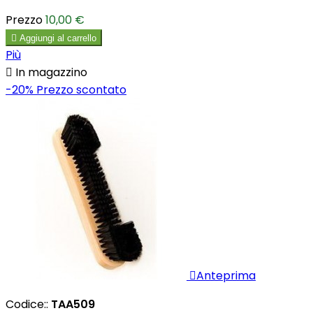
Prezzo
10,00 €

Aggiungi al carrello
Più

In magazzino
-20%
Prezzo scontato

Anteprima
Codice::
TAA509