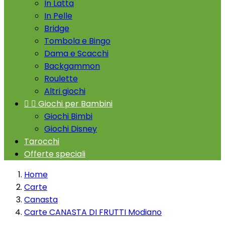
In Latta
In Pelle
Bridge
Tombola e Bingo
Dama e Scacchi
Backgammon
Roulette
Altri giochi


Giochi per Bambini
Giochi Bimbi
Giochi Disney
Tarocchi
Offerte speciali
Home
Carte
Canasta
Carte CANASTA DI FRUTTI Modiano