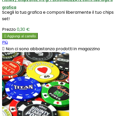
grafica
Scegli la tua grafica e componi liberamente il tuo chips
set!
Prezzo
0,30 €

Aggiungi al carrello
Più

Non ci sono abbastanza prodotti in magazzino