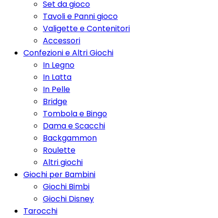
Set da gioco
Tavoli e Panni gioco
Valigette e Contenitori
Accessori
Confezioni e Altri Giochi
In Legno
In Latta
In Pelle
Bridge
Tombola e Bingo
Dama e Scacchi
Backgammon
Roulette
Altri giochi
Giochi per Bambini
Giochi Bimbi
Giochi Disney
Tarocchi