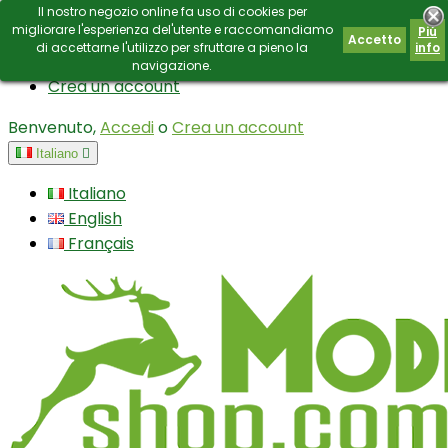
Il nostro negozio online fa uso di cookies per
Contatto
E-mail:
info@modianoshop.com
migliorare l'esperienza del'utente e raccomandiamo
Piú
Accetto
di accettarne l'utilizzo per sfruttare a pieno la
info
Accedi
navigazione.
Crea un account
Benvenuto,
Accedi
o
Crea un account
Italiano

Italiano
English
Français