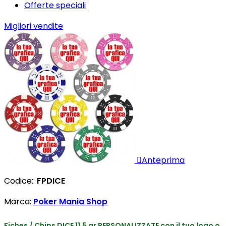
Offerte speciali
Migliori vendite

Anteprima
Codice::
FPDICE
Marca:
Poker Mania Shop
Fiches / Chips DICE 11,5 gr PERSONALIZZATE con il tuo logo o